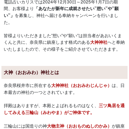
電話占いカリスでは2024年12月30日～2025年1月7日の期
間、お客様より
「あなたが新年に成就させたい”想い”や”願
を募集し、神社へ届ける奉納キャンペーンを行いまし
い”」
た。
皆様よりいただきました”想い”や”願い”は担当者があおいくま
くんと共に、奈良県に鎮座します格式のある
へと奉納
大神神社
いたしましたので、その様子をご紹介させていただきます。
大神（おおみわ）神社とは
奈良県桜井市に所在する
は、日
大神神社（おおみわじんじゃ）
本最古の神社の一つとされています。
拝殿はありますが、本殿とよばれるものはなく、
三ツ鳥居を通
してみえる三輪山（みわやま）がご神体です。
三輪山には国造りの神
が鎮座
大物主神（おおものぬしのかみ）