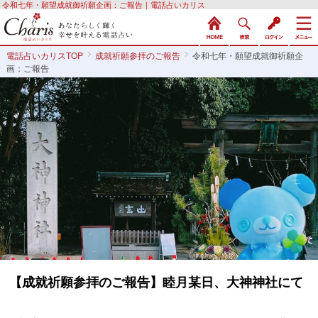
令和七年・願望成就御祈願企画：ご報告｜電話占いカリス
電話占いカリスTOP
成就祈願参拝のご報告
令和七年・願望成就御祈願企
画：ご報告
【成就祈願参拝のご報告】睦月某日、大神神社にて