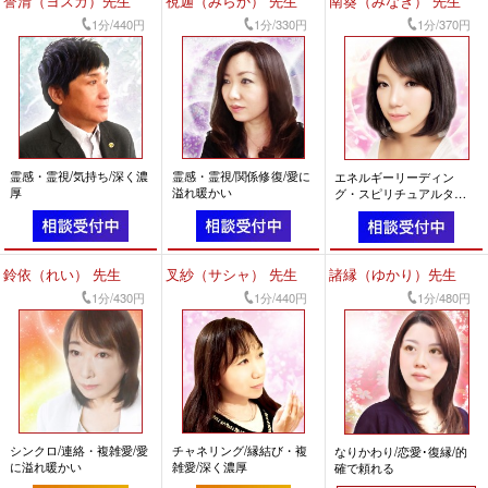
誉清（ヨスガ）先生
視迦（みらか） 先生
南葵（みなき） 先生
1分/440円
1分/330円
1分/370円
霊感・霊視/気持ち/深く濃
霊感・霊視/関係修復/愛に
エネルギーリーディン
厚
溢れ暖かい
グ・スピリチュアルタロ
ット/相手の気持ち/前向き
になれる
鈴依（れい） 先生
叉紗（サシャ） 先生
諸縁（ゆかり）先生
1分/430円
1分/440円
1分/480円
シンクロ/連絡・複雑愛/愛
チャネリング/縁結び・複
なりかわり/恋愛･復縁/的
に溢れ暖かい
雑愛/深く濃厚
確で頼れる