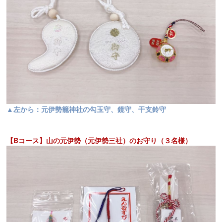
▲左から：元伊勢籠神社の勾玉守、鏡守、干支鈴守
【Bコース】山の元伊勢（元伊勢三社）のお守り（３名様）