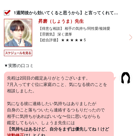
1週間後から効いてくると思うから】と言ってくれて…
昇磨（しょうま）先生
【得意な相談】 相手の気持ち/同性愛/複雑愛
【雰囲気】 深く濃厚
【総合評価】 ★ ★ ★ ★ ★ 5
▼実際の口コミ
先程は2回目の鑑定ありがとうございます。
7月入ってすぐ位に家庭のこと、気になる彼のことを
相談しました。
気になる彼に連絡したい気持ちはありましたが
自身のこと落ちついたら連絡するつもりだったので
相手に気持ちがあればいいな〜位に思いながらも
鑑定してもらい、しょうま先生には
【気持ちはあるけど、自分をまずは優先してね！けど
波動修正
はしとくね。