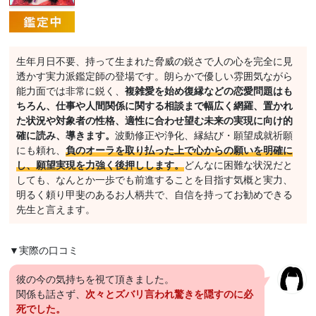
生年月日不要、持って生まれた脅威の鋭さで人の心を完全に見
透かす実力派鑑定師の登場です。朗らかで優しい雰囲気ながら
能力面では非常に鋭く、
複雑愛を始め復縁などの恋愛問題はも
ちろん、仕事や人間関係に関する相談まで幅広く網羅、置かれ
た状況や対象者の性格、適性に合わせ望む未来の実現に向け的
確に読み、導きます。
波動修正や浄化、縁結び・願望成就祈願
にも頼れ、
負のオーラを取り払った上で心からの願いを明確に
し、願望実現を力強く後押しします。
どんなに困難な状況だと
しても、なんとか一歩でも前進することを目指す気概と実力、
明るく頼り甲斐のあるお人柄共で、自信を持ってお勧めできる
先生と言えます。
▼実際の口コミ
彼の今の気持ちを視て頂きました。
関係も話さず、
次々とズバリ言われ驚きを隠すのに必
死でした。