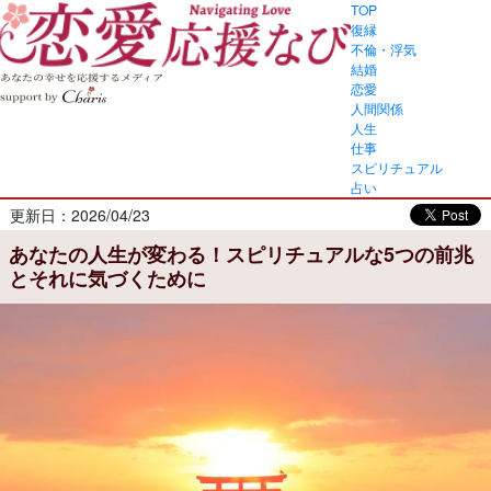
TOP
復縁
不倫・浮気
結婚
恋愛
人間関係
人生
仕事
スピリチュアル
占い
更新日：2026/04/23
あなたの人生が変わる！スピリチュアルな5つの前兆
とそれに気づくために