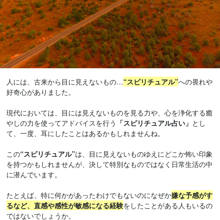
人には、古来から目に見えないもの…
“スピリチュアル”
への畏れや
好奇心がありました。
現代においては、目には見えないものを見る力や、心を浄化する癒
やしの力を使ってアドバイスを行う
「スピリチュアル占い」
とし
て、一度、耳にしたことはあるかもしれませんね。
この
“スピリチュアル”
は、目に見えないものゆえにどこか怖い印象
を持つかもしれませんが、決して特別なものではなく日常生活の中
に潜んでいます。
たとえば、特に何かがあったわけでもないのになぜか
嫌な予感がす
るなど、直感や感性が敏感になる経験
をしたことがある人もいるの
ではないでしょうか。