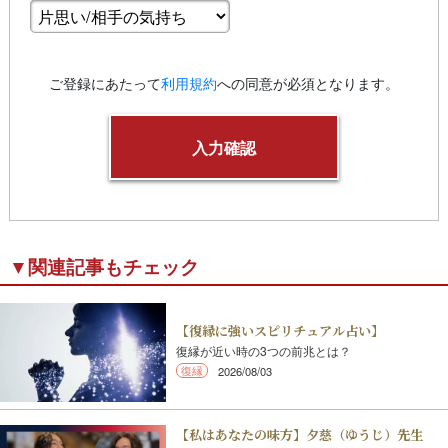
ご登録にあたって
利用規約
への同意が必須となります。
▼関連記事もチェック
【復縁に強いスピリチュアル占い】
復縁が近い時の3つの前兆とは？
復縁
2026/08/03
【私はあなたの味方】夕慈（ゆうじ）先生