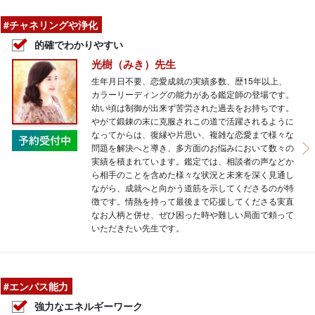
#チャネリングや浄化
的確でわかりやすい
光樹（みき）先生
生年月日不要、恋愛成就の実績多数、歴15年以上、
カラーリーディングの能力がある鑑定師の登場です。
幼い頃は制御が出来ず苦労された過去をお持ちです。
やがて鍛錬の末に克服されこの道で活躍されるように
なってからは、復縁や片思い、複雑な恋愛まで様々な
問題を解決へと導き、多方面のお悩みにおいて数々の
実績を積まれています。鑑定では、相談者の声などか
ら相手のことを含めた様々な状況と未来を深く見通し
ながら、成就へと向かう道筋を示してくださるのが特
徴です。情熱を持って最後まで応援してくださる実直
なお人柄と併せ、ぜひ困った時や難しい局面で頼って
いただきたい先生です。
#エンパス能力
強力なエネルギーワーク