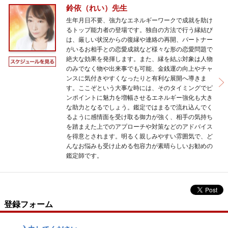
鈴依（れい）先生
生年月日不要、強力なエネルギーワークで成就を助け
るトップ能力者の登場です。独自の方法で行う縁結び
は、厳しい状況からの復縁や連絡の再開、パートナー
がいるお相手との恋愛成就など様々な形の恋愛問題で
絶大な効果を発揮します。また、縁を結ぶ対象は人物
のみでなく物や出来事でも可能、金銭運の向上やチャ
ンスに気付きやすくなったりと有利な展開へ導きま
す。ここぞという大事な時には、そのタイミングでピ
ンポイントに魅力を増幅させるエネルギー強化も大き
な助力となるでしょう。鑑定ではまるで流れ込んでく
るように感情面を受け取る御力が強く、相手の気持ち
を踏まえた上でのアプローチや対策などのアドバイス
を得意とされます。明るく親しみやすい雰囲気で、ど
んなお悩みも受け止める包容力が素晴らしいお勧めの
鑑定師です。
登録フォーム