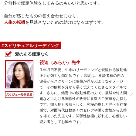
分無料で鑑定体験をしてみるのもいいと思います。
自分が感じたものの答え合わせになり、
人生の転機
を見逃さないための助けになるはずです。
#スピリチュアルリーディング
愛のある鑑定なら
視迦（みらか）先生
生年月日不要、生来のリーディングと愛溢れる波動修
正力が強力な鑑定師です 。鑑定は、相談者様の声の
波長からスクリーンに映像が浮かぶようなイメージ
で、その解釈を分かり易く伝えてくださるスタイルで
す。さらに、鑑定中の波動修正の力で、復縁や対人問
題などにおける関係性の改善に多数のご実績をお持ち
です。御人柄も素晴らしく、究極の癒しと呼べる存在
感で、対面時代は数多くのセレブや働く女性から支持
を得ていた先生です。関係性修復に頼れる、心優しい
能力者としてお勧めです。