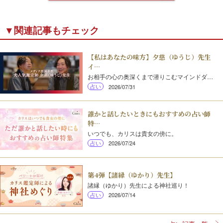
▼関連記事もチェック
【私はあなたの味方】夕慈（ゆうじ）先生
イ…
お相手の心の奥深くまで潜りこむマインドダ…
占い
2026/07/31
誰かと話したいときにもおすすめの占い師
特…
いつでも、カリスは貴女の傍に。
占い
2026/07/24
第4弾【諸縁（ゆかり）先生】
諸縁（ゆかり）先生による神社巡り！
占い
2026/07/14