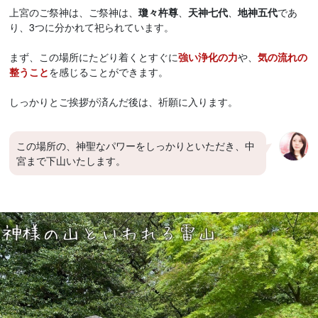
上宮のご祭神は、ご祭神は、
瓊々杵尊
、
天神七代
、
地神五代
であ
り、3つに分かれて祀られています。
まず、この場所にたどり着くとすぐに
強い浄化の力
や、
気の流れの
整うこと
を感じることができます。
しっかりとご挨拶が済んだ後は、祈願に入ります。
この場所の、神聖なパワーをしっかりといただき、中
宮まで下山いたします。