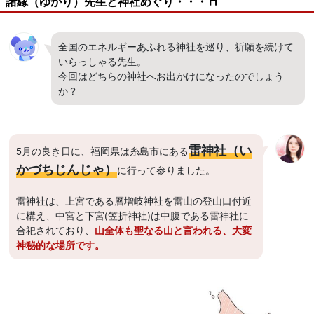
諸縁（ゆかり）先生と神社めぐり・・・⛩
全国のエネルギーあふれる神社を巡り、祈願を続けて
いらっしゃる先生。
今回はどちらの神社へお出かけになったのでしょう
か？
雷神社（い
5月の良き日に、福岡県は糸島市にある
かづちじんじゃ）
に行って参りました。
雷神社は、上宮である層增岐神社を雷山の登山口付近
に構え、中宮と下宮(笠折神社)は中腹である雷神社に
合祀されており、
山全体も聖なる山と言われる、大変
神秘的な場所です。