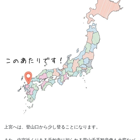
上宮へは、登山口から少し登ることになります。
また、中宮近くにある千如寺に祀られる雷山千手観音像も大変なパ