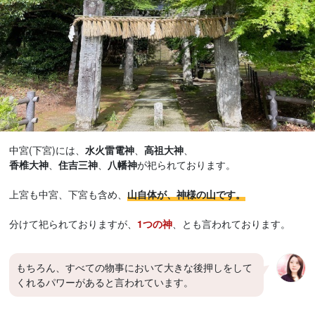
中宮(下宮)には、
水火雷電神
、
高祖大神
、
香椎大神
、
住吉三神
、
八幡神
が祀られております。
上宮も中宮、下宮も含め、
山自体が、神様の山です。
分けて祀られておりますが、
1つの神
、とも言われております。
もちろん、すべての物事において大きな後押しをして
くれるパワーがあると言われています。