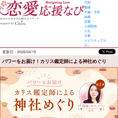
TOP
復縁
不倫・浮気
結婚
恋愛
人間関係
人生
仕事
スピリチュアル
占い
更新日：2026/04/15
パワーをお届け！カリス鑑定師による神社めぐり