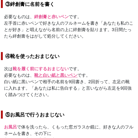
③絆創膏に名前を書く
必要なものは、
絆創膏と赤いペン
です。
左手首に赤いペンで好きな人のフルネームを書き「あなたも私のこ
とが好き」と唱えながら名前の上に絆創膏を貼ります。3日間たっ
たら絆創膏をはがして処分してください。
④靴を使ったおまじない
次は
靴を履く前にするおまじない
です。
必要なものは、
靴と白い紙と黒いペン
です。
白い紙に黒いペンで相手の名前を9回書き、2回折って、左足の靴
に入れます。「あなたは私に告白する」と言いながら左足を9回強
く踏みつけてください。
⑤お風呂で行うおまじない
お風呂
で体を洗ったら、くもった窓ガラスか鏡に、好きな人のフル
ネームを書き、その下に