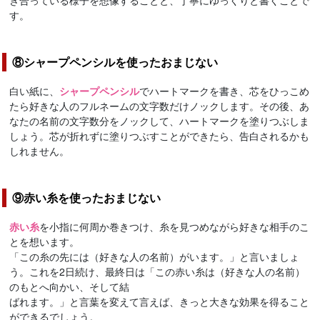
き合っている様子を想像することと、丁寧にゆっくりと書くことで
す。
⑧シャープペンシルを使ったおまじない
白い紙に、
シャープペンシル
でハートマークを書き、芯をひっこめ
たら好きな人のフルネームの文字数だけノックします。その後、あ
なたの名前の文字数分をノックして、ハートマークを塗りつぶしま
しょう。芯が折れずに塗りつぶすことができたら、告白されるかも
しれません。
⑨赤い糸を使ったおまじない
赤い糸
を小指に何周か巻きつけ、糸を見つめながら好きな相手のこ
とを想います。
「この糸の先には（好きな人の名前）がいます。」と言いましょ
う。これを2日続け、最終日は「この赤い糸は（好きな人の名前）
のもとへ向かい、そして結
ばれます。」と言葉を変えて言えば、きっと大きな効果を得ること
ができるでしょう。