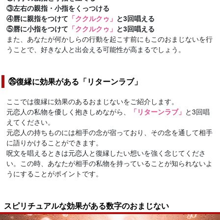
③左右の親指・小指をくっつける
④唇に親指をつけて
「ククルクゥ」
と3回唱える
⑤唇に小指をつけて
「ククルクゥ」
と3回唱える
また、あなたが何かしらの行動を起こす前にもこのおまじないを行
うことで、好きな人と出会える可能性が高まるでしょう。
㉖復縁に効果がある「リターンラブ」
ここでは復縁に効果のあるおまじないをご紹介します。
元恋人の私物を優しく抱きしめながら、
「リターンラブ」
と3回唱
えてください。
元恋人の持ちものには相手の念が宿っており、その念を通して相手
に語りかけることができます。
呪文を唱えるときは元恋人と復縁したい想いを強く念じてくださ
い。この時、あなたが相手の私物を持っていることが知られないよ
うにすることがポイントです。
スピリチュアルな効果がある数字のおまじない