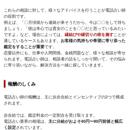
これらの相談に対して、様々なアドバイスを行うことが電話占い師
の役割です。
例えば、「〇月頃彼から連絡が来そうだから、今は〇〇をして待ち
ましょう」「彼は本心では貴女のことを〇〇だと思っているみたい
ですよ」など。場合によっては、
縁結びや縁切りの術を施す
ことが
適しているケースもあります。
お客様の気持ちや希望に寄り添った
鑑定をすることが重要
です。
恋愛以外にも、仕事や人間関係、金銭問題など、様々な相談が寄せ
られます。電話占い師は、相談者の話をしっかり聞いて、その悩み
に寄り添いながら、解決方法を一緒に探していきます。
報酬のしくみ
電話占い師の報酬は、主に歩歩合給とインセンティブの2つで構成
されます。
歩合給では、鑑定料金の一定割合を受け取ります。
電話占い業界の相場は、
主に分給がおよそ40円〜90円前後と幅広
く設定
されています。