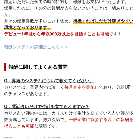
鑑定いただいた全ての時間に対し、報酬をお支払いいたします。
鑑定したのに、その分の報酬が入らないということは一切ありませ
ん。
月々の鑑定件数が多いことも含め、
待機すればしだだけ稼ぎやすい
環境となっております。
デビュー1年目から年収900万以上を目指すことも可能
です！
報酬システムの詳細はこちら＞＞
報酬に関してよくある質問
Q．昇給のシステムについて教えてください。
カリスでは、業界内では珍しく
毎月査定を実施
しており、分給UP
のチャンスがあります。
Q．電話占いだけで生計を立てられますか？
カリス占い師の中には、カリスだけで生計を立てている占い師が多
数所属しています。努力次第で、
一般企業に就労する以上の報酬を
得ることも可能
な環境です。