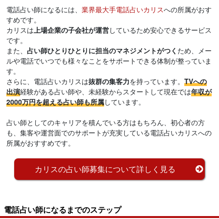
電話占い師になるには、
業界最大手電話占いカリス
への所属がおす
すめです。
カリスは
上場企業の子会社が運営
しているため安心できるサービス
です。
また、
占い師ひとりひとりに担当のマネジメントがつく
ため、メー
ルや電話でいつでも様々なことをサポートできる体制が整っていま
す。
さらに、電話占いカリスは
抜群の集客力
を持っています。
TVへの
出演
経験がある占い師や、未経験からスタートして現在では
年収が
2000万円を超える占い師も所属
しています。
占い師としてのキャリアを積んでいる方はもちろん、初心者の方
も、集客や運営面でのサポートが充実している電話占いカリスへの
所属がおすすめです。
カリスの占い師募集について詳しく見る
電話占い師になるまでのステップ