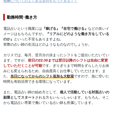
報酬についてのよくある質問をもっと見る＞＞
勤務時間･働き方
電話占いという職業には
『稼げる』『在宅で働ける』
などの良いイ
メージはもちろんですが
、『リアルにどのような働き方をしている
のか』
といった不安もありますよね。
実際の占い師の生活はどのようなものなのでしょうか。
カリスでは、毎月、翌月分の決まったシフトをご提出いただいてい
ます。ですが、
前日の22:30までは翌日以降のシフトは自由に変更
していただくことが可能
です。ぎりぎりまで時間をずらしたりお休
みにも変えられるため、自由度高くお仕事していただけます。ま
た、
当日になってからのシフト追加も大歓迎
ですので、急に空いた
時間も有効活用できる環境になっています。
また、電話占い師の始め方として、
個人で活動している対面占いの
副業としてスタート
される方もいらっしゃいます。もちろん、そこ
から電話占い専業で働いている占い師も所属しています。