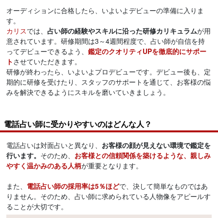
オーディションに合格したら、いよいよデビューの準備に入りま
す。
カリス
では、
占い師の経験やスキルに沿った研修カリキュラム
が用
意されています。研修期間は3～4週間程度で、占い師が自信を持
ってデビューできるよう、
鑑定のクオリティUPを徹底的にサポー
ト
させていただきます。
研修が終わったら、いよいよプロデビューです。デビュー後も、定
期的に研修を受けたり、スタッフのサポートを通じて、お客様の悩
みを解決できるようにスキルを磨いていきましょう。
電話占い師に受かりやすいのはどんな人？
電話占いは対面占いと異なり、
お客様の顔が見えない環境で鑑定を
行います。
そのため、
お客様との信頼関係を築けるような、親しみ
やすく温かみのある人柄
が重要となります。
また、
電話占い師の採用率は5％ほど
で、決して簡単なものではあ
りません。そのため、占い師に求められている人物像をアピールす
ることが大切です。