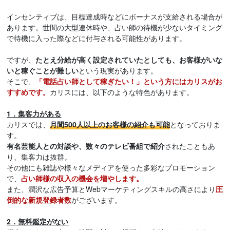
インセンティブは、目標達成時などにボーナスが支給される場合が
あります。世間の大型連休時や、占い師の待機が少ないタイミング
で待機に入った際などに付与される可能性があります。
ですが、
たとえ分給が高く設定されていたとしても、お客様がいな
いと稼ぐことが難しい
という現実があります。
そこで、
「電話占い師として稼ぎたい！」という方にはカリスがお
すすめです。
カリスには、以下のような特色があります。
1．集客力がある
カリスでは、
月間500人以上のお客様の紹介も可能
となっておりま
す。
有名芸能人との対談や、数々のテレビ番組で紹介
されたこともあ
り、集客力は抜群。
その他にも雑誌や様々なメディアを使った多彩なプロモーション
で、
占い師様の収入の機会を増やします。
また、潤沢な広告予算とWebマーケティングスキルの高さにより
圧
倒的な新規登録者数
がございます。
2．無料鑑定がない