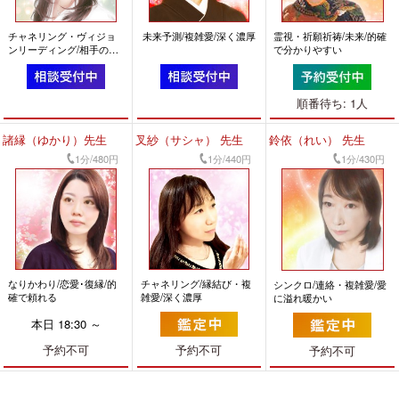
チャネリング・ヴィジョ
未来予測/複雑愛/深く濃厚
霊視・祈願祈祷/未来/的確
ンリーディング/相手の気
で分かりやすい
持ち・恋愛/前向きになれ
る
順番待ち: 1人
諸縁（ゆかり）先生
叉紗（サシャ） 先生
鈴依（れい） 先生
1分/480円
1分/440円
1分/430円
なりかわり/恋愛･復縁/的
チャネリング/縁結び・複
シンクロ/連絡・複雑愛/愛
確で頼れる
雑愛/深く濃厚
に溢れ暖かい
本日 18:30 ～
予約不可
予約不可
予約不可