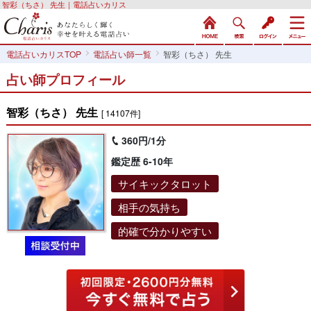
智彩（ちさ） 先生｜電話占いカリス
電話占いカリスTOP
電話占い師一覧
智彩（ちさ） 先生
占い師プロフィール
智彩（ちさ） 先生
[ 14107件]
360円/1分
鑑定歴 6-10年
サイキックタロット
相手の気持ち
的確で分かりやすい