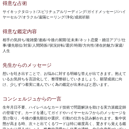
得意な占術
サイキックタロット/スピリチュアルリーディング/ガイドメッセージ/ハイ
ヤーセルフ/オラクル/遠隔ヒーリング/浄化/成就祈願
得意な鑑定内容
相手の気持ち/複雑愛/連絡/今後の展開/近未来/ネット恋愛・婚活アプリ/仕
事/優先順位/対策/人間関係//状況好転/選択/時期/方向性/潜在的魅力/家庭/
人生
先生からのメッセージ
想いを吐き出すことで、お悩みに対する明確な答えが出てきます。抱えて
いるお気持ちを言語化して、整理整頓していきましょう。願望成就に向
け、少しずつ着実に進んでいく為の鑑定が出来ればと思います。
コンシェルジュからの一言
生年月日不要、ハイレベルなカード技術で問題解決を助ける実力派鑑定師
の登場です。カードを通してガイドやハイヤーセルフからのメッセージを
受け取り、今後の優先順位や選択、行動の仕方を読み解かれます。集中状
態が高まる時、次々と出てくるワードは特に確度高く、驚きすら覚える鑑
定となり得るでしょう。略奪的恋愛から仕事の適性、自分自身気づいてい