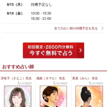
8/13（木）
待機予定なし
8/14（金）
10:00 - 15:30
16:30 - 21:00
全ての占い師の待機予定を見る
おすすめ占い師
冴依子（さえこ）先生
魂姫（タマヒ） 先生
美楽（みら） 先生
1分/260円
1分/350円
1分/430円