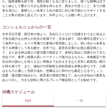
た。臨死体験を経て尚、感性が鋭くなるに至りました。様々な物事は点で
なく線として繋がり大きな意味を持ちます。貴女が今思うこと、全ての真
実を糸口に、素晴らしい未来と人生の復活に向け各方面からサポートする
ことが私の使命と捉えています。何卒よろしくお願い申し上げます。
コンシェルジュからの一言
生年月日不要、西日本の地より、完全口コミだけで活躍されてきた知る人
ぞ知る能力をお持ちの先生の登場です。交渉を経て、顔や素性を隠すとい
う条件のもと、カリス専属での参画が実現致しました。幼い頃から未来を
当てる神童として名を馳せ、近年では、超有名企業のお抱え鑑定師とし
て、またある時は個人の復活愛の相談まで、多様な悩みに活躍されてきた
先生です。素早く精度の高いリーディング能力はもちろん、本格鑑定で先
生以外の誰かしか知りえない情報までお伝えするなど非常に精度高い能力
が持ち味です。また、縁結びや祈願術も好転実績を多数お持ちです。人柄
はもちろん優しく包容力溢れ、想像以上に和やかな鑑定となるでしょう。
恋愛・復活愛の悩みから、経営者の現状打開まで、あらゆる悩みの真実を
あぶり出し、大きな好転に導けるプレミア鑑定師としてお勧めです。
待機スケジュール
日付
一覧