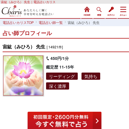
宙紘（みひろ） 先生｜電話占いカリス
電話占いカリスTOP
電話占い師一覧
宙紘（みひろ） 先生
占い師プロフィール
宙紘（みひろ） 先生
[ 14921件]
450円/1分
鑑定歴 11-15年
リーディング
気持ち
深く濃厚