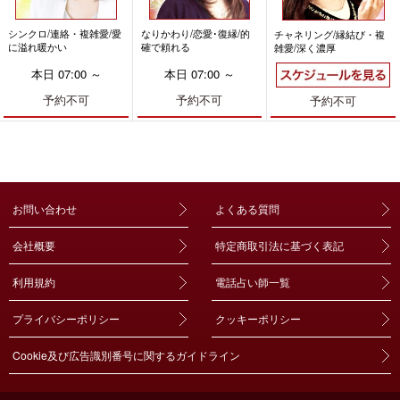
シンクロ/連絡・複雑愛/愛
なりかわり/恋愛･復縁/的
チャネリング/縁結び・複
に溢れ暖かい
確で頼れる
雑愛/深く濃厚
本日 07:00 ～
本日 07:00 ～
予約不可
予約不可
予約不可
お問い合わせ
よくある質問
会社概要
特定商取引法に基づく表記
利用規約
電話占い師一覧
プライバシーポリシー
クッキーポリシー
Cookie及び広告識別番号に関するガイドライン