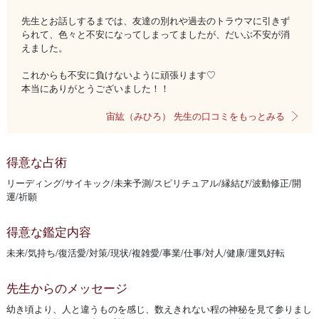
先生とお話しするまでは、友達の別れや過去のトラウマに引きず
られて、色々と不安になってしまってましたが、だいぶ不安が消
えました。
これからも不安に負けないように頑張ります♡
本当にありがとうございました！！
宙紘（みひろ） 先生の口コミをもっとみる
得意な占術
リーディング/サイキック/未来予測/スピリチュアル/縁結び/波動修正/開
運/祈願
得意な鑑定内容
未来/気持ち/復活愛/対策/現状/複雑愛/事業/仕事/対人/健康/運気好転
先生からのメッセージ
幼き頃より、人と違うものを感じ、数えきれない程の神秘を見て参りまし