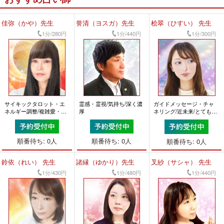
佳弥（かや）先生
誉清（ヨスガ）先生
桧翠（ひすい） 先生
1分/280円
1分/440円
1分/300円
サイキックタロット・エ
霊感・霊視/気持ち/深く濃
ガイドメッセージ・チャ
ネルギー調整/複雑愛・未
厚
ネリング/近未来/とても話
来/とても話しやすい
しやすい
順番待ち: 0人
順番待ち: 0人
順番待ち: 0人
鈴依（れい） 先生
諸縁（ゆかり）先生
叉紗（サシャ） 先生
1分/430円
1分/480円
1分/440円